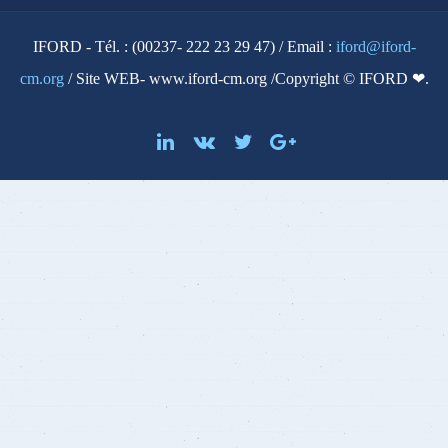
IFORD - Tél. : (00237- 222 23 29 47) / Email :
iford@iford-
cm.org
/ Site WEB- www.iford-cm.org /Copyright © IFORD ❤.