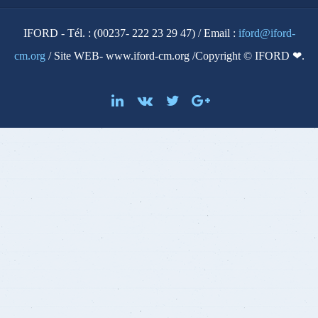
IFORD - Tél. : (00237- 222 23 29 47) / Email :
iford@iford-
cm.org
/ Site WEB- www.iford-cm.org /Copyright © IFORD ❤.