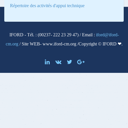
Répertoire des activités d'appui technique
IFORD - Tél. : (00237- 222 23 29 47) / Email :
iford@iford-
cm.org
/ Site WEB- www.iford-cm.org /Copyright © IFORD ❤.