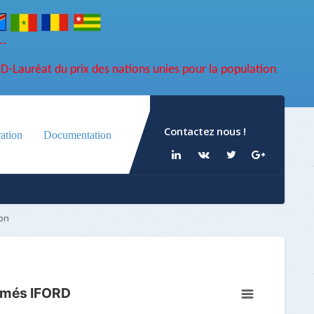
-----
 L'IFORD, SESSION DE FEVRIER 2025 DISPONIBLES
RD-Lauréat du prix des nations unies pour la population
Contactez nous !
ation
Documentation
on
lômés IFORD