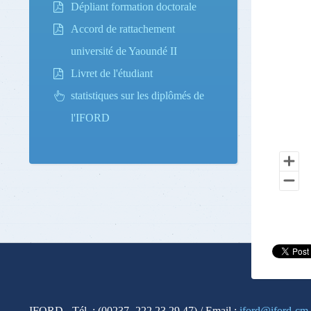
Dépliant formation doctorale
Accord de rattachement
université de Yaoundé II
Livret de l'étudiant
statistiques sur les diplômés de
l'IFORD
IFORD - Tél. : (00237- 222 23 29 47) / Email :
iford@iford-cm