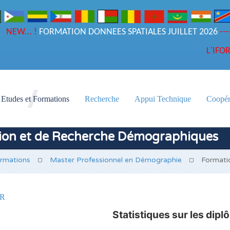
NEW... !
FORMATION DONNEES SPATIALES JUILLET 2026
DU NOUVEAU - LES RESULTATS DU CONCOURS D'ENTREE A
L'IFO
Etudes et Formations
Recherche
Appui Technique
Coopér
tion et de Recherche Démographiques
ormations
Master Professionnel en Démographie
Formati
R
Statistiques sur les dip