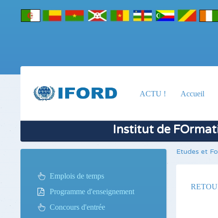
ACTU !
Accueil
Institut de FOrma
Etudes et F
Emplois de temps
RETOU
Programme d'enseignement
Concours d'entrée