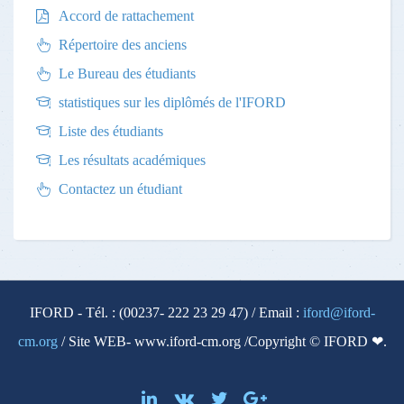
Accord de rattachement
Répertoire des anciens
Le Bureau des étudiants
statistiques sur les diplômés de l'IFORD
Liste des étudiants
Les résultats académiques
Contactez un étudiant
IFORD - Tél. : (00237- 222 23 29 47) / Email :
iford@iford-
cm.org
/ Site WEB- www.iford-cm.org /Copyright © IFORD ❤.