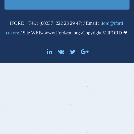
IFORD - Tél. : (00237- 222 23 29 47) / Email :
iford@iford-
cm.org
/ Site WEB- www.iford-cm.org /Copyright © IFORD ❤.