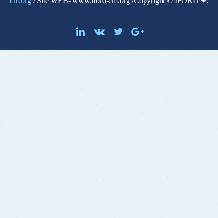
cm.org
/ Site WEB- www.iford-cm.org /Copyright © IFORD ❤.