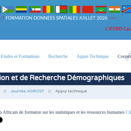
... !
FORMATION DONNEES SPATIALES JUILLET 2026
-----
NOUVEAU - LES RESULTATS DU CONCOURS D'ENTREE A L'IFO
L'IFORD-Lau
Etudes et Formations
Recherche
Appui Technique
Coopér
tion et de Recherche Démographiques
Journée AGROST
Appui technique
 Africain de formaton sur les statistiques et les ressources humaines
Cl