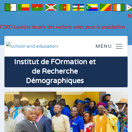
NE
DU
Lauréat du prix des nations unies pour la population
Institut de FOrmation et
de Recherche
Démographiques