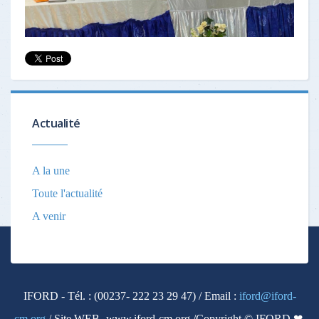
Actualité
A la une
Toute l'actualité
A venir
IFORD - Tél. : (00237- 222 23 29 47) / Email :
iford@iford-
cm.org
/ Site WEB- www.iford-cm.org /Copyright © IFORD ❤.