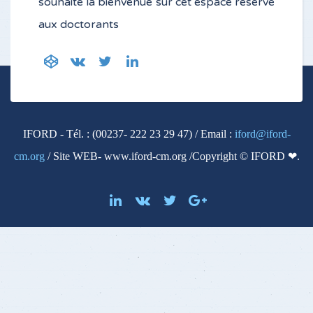
souhaite la bienvenue sur cet espace reservé
aux doctorants
IFORD - Tél. : (00237- 222 23 29 47) / Email :
iford@iford-
cm.org
/ Site WEB- www.iford-cm.org /Copyright © IFORD ❤.