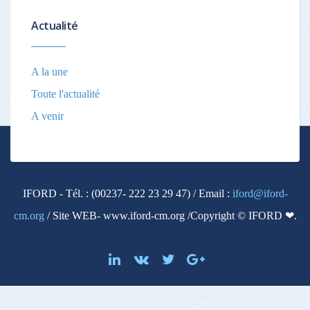
Actualité
A la une
Toute l'actualité
A venir
IFORD - Tél. : (00237- 222 23 29 47) / Email :
iford@iford-
cm.org
/ Site WEB- www.iford-cm.org /Copyright © IFORD ❤.