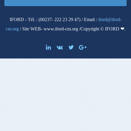
IFORD - Tél. : (00237- 222 23 29 47) / Email :
iford@iford-
cm.org
/ Site WEB- www.iford-cm.org /Copyright © IFORD ❤.